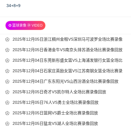
34+8+9
✪ 篮球录像 ㉔ VIDEO
2025-
2025年12月05日浙江稠州金租VS深圳马可波罗全场比赛录像
12-
回放
2025-
2025年12月05日香港金牛VS南京头排苏酒全场比赛录像回放
06
12-
2025-
2025年12月04日东莞新彤盛女篮VS上海浦发银行女篮全场比
08-
05
12-
赛录像回放
00-
2025-
2025年12月04日石家庄英励女篮VS江苏南钢女篮全场比赛录
22-
05
01
12-
像回放
00-
2025-
2025年12月04日广东东阳光VS山西汾酒全场比赛录像回放
14-
05
01
12-
00-
2025-
2025年12月05日奇才VS凯尔特人全场比赛录像回放
14-
05
01
12-
00-
2025-
2025年12月05日76人VS勇士全场比赛录像回放
14-
05
01
12-
00-
2025-
2025年12月05日篮网VS爵士全场比赛录像回放
14-
05
01
12-
00-
2025-
2025年12月05日猛龙VS湖人全场比赛录像回放
14-
05
01
12-