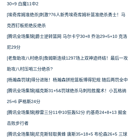
30+9 白魔11中2
[埃奇库姆准绝杀]刺激?76人新秀埃奇库姆补篮准绝杀勇士！马
克西钉板拒绝反绝杀
[腾讯全场集锦]爵士逆转篮网 马尔卡宁30+8 乔治29+5+10 克洛
尼29分
[老詹助攻八村绝杀]詹姆斯连续1297场上双神迹终结！最后一攻
助攻八村压哨三分绝杀?
[杨瀚森罚球]得分进账！杨瀚森拼抢篮板博得犯规 随后两罚全中
[腾讯全场集锦]福克斯31+5&罚球绝杀马刺险胜魔术！小瓦格纳
25+6 萨格斯24分
[腾讯全场集锦]穆雷三分11中10狂轰52分 约基奇24+8+13 掘金
击败步行者
[腾讯全场集锦]尼克斯轻取黄蜂 唐斯35+18+5 布伦森26+5 三球