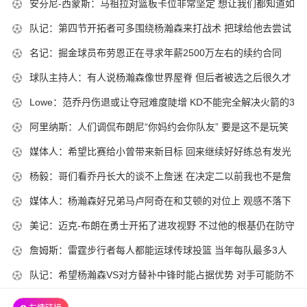
2025-
安芬尼-西蒙斯：马祖拉对篮板卡位非常坚定 想让我们都知道如
00-
10-
何做
01
2025-
队记：第四节开拓者可多围绕杨瀚森来打战术 把球给他去尝试
18
10-
组织
2025-
名记：掘金球员布劳恩正在寻求年薪2500万左右的续约合同
10-
18
10-
30-
2025-
球队主持人：有人说杨瀚森像世界屋脊 但后者被选之后很久才
10-
18
02
10-
来NBA
30-
2025-
Lowe：范乔丹伤退或让夺冠难度陡增 KD不能完全解决火箭的3
10-
17
02
10-
分问题
30-
2025-
阿里纳斯：人们调侃布朗尼“你妈约会你队友” 要是这不是玩笑
10-
17
02
10-
呢
30-
2025-
媒体人：希望比赛给小曾带来新目标 回来继续好好练总有发光
10-
17
01
10-
时候
30-
2025-
杨毅：哥们看乔丹长大的谈不上詹迷 在决定二以前我也不是詹
10-
16
01
10-
黑
30-
2025-
媒体人：杨瀚森好兄弟马卢阿奇在和艾顿的对位上 观感不落下
10-
16
01
10-
风
30-
2025-
美记：迈克-布朗在勇士开拓了进攻视野 不过他的根基仍在防守
10-
16
02
10-
端
30-
2025-
詹姆斯：雷霆步行者每人都能运球传球投篮 当年每队最多3人
10-
15
02
10-
能运球
30-
2025-
队记：希望杨瀚森VS对方替补中锋时能占据优势 对手可能防不
10-
15
02
10-
住他
30-
10-