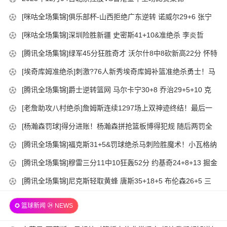
05
12-
2025-
[咪咕全场集锦]俱乐部杯-山西拒绝广东逆转 诺威尔29+6 张宁
14-
05
12-
19分 徐杰25+11
00-
2025-
[咪咕全场集锦]深圳险胜新疆 史密斯41+10&准绝杀 李炎哲
14-
05
01
12-
20+7
00-
2025-
[腾讯全场集锦]绿军45分狂胜奇才 沃尔什8中8砍新高22分 怀特
14-
05
01
12-
30+9 白魔11中2
00-
2025-
[埃奇库姆准绝杀]刺激?76人新秀埃奇库姆补篮准绝杀勇士！马
14-
05
01
12-
克西钉板拒绝反绝杀
00-
2025-
[腾讯全场集锦]爵士逆转篮网 马尔卡宁30+8 乔治29+5+10 克
14-
05
01
12-
洛尼29分
00-
2025-
[老詹助攻八村绝杀]詹姆斯连续1297场上双神迹终结！最后一
14-
05
01
12-
攻助攻八村压哨三分绝杀?
00-
2025-
[杨瀚森罚球]得分进账！杨瀚森拼抢篮板博得犯规 随后两罚全
14-
05
01
12-
中
00-
2025-
[腾讯全场集锦]福克斯31+5&罚球绝杀马刺险胜魔术！小瓦格纳
14-
04
01
12-
25+6 萨格斯24分
00-
2025-
[腾讯全场集锦]穆雷三分11中10狂轰52分 约基奇24+8+13 掘金
22-
04
01
12-
击败步行者
00-
2025-
[腾讯全场集锦]尼克斯轻取黄蜂 唐斯35+18+5 布伦森26+5 三
22-
04
01
12-
球34+8+9
00-
22-
✪ 篮球新闻 ㉔ NEWS
04
01
00-
22-
01