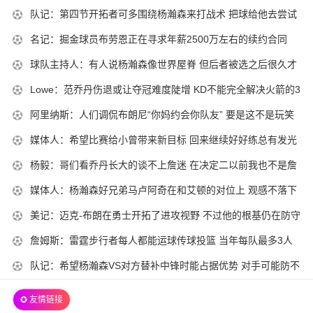
10-
何做
01
2025-
队记：第四节开拓者可多围绕杨瀚森来打战术 把球给他去尝试
18
10-
组织
2025-
名记：掘金球员布劳恩正在寻求年薪2500万左右的续约合同
10-
18
10-
30-
2025-
球队主持人：有人说杨瀚森像世界屋脊 但后者被选之后很久才
10-
18
02
10-
来NBA
30-
2025-
Lowe：范乔丹伤退或让夺冠难度陡增 KD不能完全解决火箭的3
10-
17
02
10-
分问题
30-
2025-
阿里纳斯：人们调侃布朗尼“你妈约会你队友” 要是这不是玩笑
10-
17
02
10-
呢
30-
2025-
媒体人：希望比赛给小曾带来新目标 回来继续好好练总有发光
10-
17
01
10-
时候
30-
2025-
杨毅：哥们看乔丹长大的谈不上詹迷 在决定二以前我也不是詹
10-
16
01
10-
黑
30-
2025-
媒体人：杨瀚森好兄弟马卢阿奇在和艾顿的对位上 观感不落下
10-
16
01
10-
风
30-
2025-
美记：迈克-布朗在勇士开拓了进攻视野 不过他的根基仍在防守
10-
16
02
10-
端
30-
2025-
詹姆斯：雷霆步行者每人都能运球传球投篮 当年每队最多3人
10-
15
02
10-
能运球
30-
2025-
队记：希望杨瀚森VS对方替补中锋时能占据优势 对手可能防不
10-
15
02
10-
住他
30-
10-
✪ 友情链接
15
02
30-