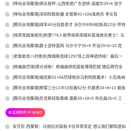
12-
2025-
[咪咕全场集锦]俱乐部杯-山西拒绝广东逆转 诺威尔29+6 张宁
14-
05
12-
19分 徐杰25+11
00-
2025-
[咪咕全场集锦]深圳险胜新疆 史密斯41+10&准绝杀 李炎哲
14-
05
01
12-
20+7
00-
2025-
[腾讯全场集锦]绿军45分狂胜奇才 沃尔什8中8砍新高22分 怀特
14-
05
01
12-
30+9 白魔11中2
00-
2025-
[埃奇库姆准绝杀]刺激?76人新秀埃奇库姆补篮准绝杀勇士！马
14-
05
01
12-
克西钉板拒绝反绝杀
00-
2025-
[腾讯全场集锦]爵士逆转篮网 马尔卡宁30+8 乔治29+5+10 克
14-
05
01
12-
洛尼29分
00-
2025-
[老詹助攻八村绝杀]詹姆斯连续1297场上双神迹终结！最后一
14-
05
01
12-
攻助攻八村压哨三分绝杀?
00-
2025-
[杨瀚森罚球]得分进账！杨瀚森拼抢篮板博得犯规 随后两罚全
14-
05
01
12-
中
00-
2025-
[腾讯全场集锦]福克斯31+5&罚球绝杀马刺险胜魔术！小瓦格纳
14-
04
01
12-
25+6 萨格斯24分
00-
2025-
[腾讯全场集锦]穆雷三分11中10狂轰52分 约基奇24+8+13 掘金
22-
04
01
12-
击败步行者
00-
2025-
[腾讯全场集锦]尼克斯轻取黄蜂 唐斯35+18+5 布伦森26+5 三
22-
04
01
12-
球34+8+9
00-
22-
✪ 篮球新闻 ㉔ NEWS
04
01
00-
22-
01
2025-
安芬尼-西蒙斯：马祖拉对篮板卡位非常坚定 想让我们都知道如
00-