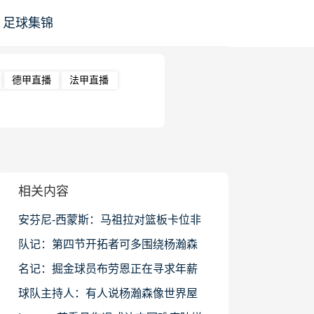
足球集锦
德甲直播
法甲直播
相关内容
安芬尼-西蒙斯：马祖拉对篮板卡位非
常坚定 想让我们都知道如何做
队记：第四节开拓者可多围绕杨瀚森
来打战术 把球给他去尝试组织
名记：掘金球员布劳恩正在寻求年薪
2500万左右的续约合同
球队主持人：有人说杨瀚森像世界屋