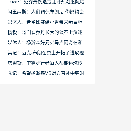
脊 但后者被选之后很久才来NBA
Lowe：范乔丹伤退或让夺冠难度陡增
KD不能完全解决火箭的3分问题
阿里纳斯：人们调侃布朗尼“你妈约会
你队友” 要是这不是玩笑呢
媒体人：希望比赛给小曾带来新目标
回来继续好好练总有发光时候
杨毅：哥们看乔丹长大的谈不上詹迷
在决定二以前我也不是詹黑
媒体人：杨瀚森好兄弟马卢阿奇在和
艾顿的对位上 观感不落下风
美记：迈克-布朗在勇士开拓了进攻视
野 不过他的根基仍在防守端
詹姆斯：雷霆步行者每人都能运球传
球投篮 当年每队最多3人能运球
队记：希望杨瀚森VS对方替补中锋时
能占据优势 对手可能防不住他