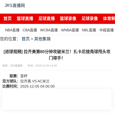
JRS直播网
首页
篮球直播
足球直播
篮球录像
足球录像
体育
NBA直播
CBA直播
WCBA直播
WNBA直播
NBL直播
中超直播
您的位置：
首页
>
其他集锦
[进球视频] 拉齐奥第80分钟攻破米兰！扎卡尼接角球甩头攻
门得手！
来源：JRS直播网
时间：2025-12-05 14:00
联赛：
意杯
双方球队：
拉齐奥 VS AC米兰
比赛时间：
2025-12-05 04:00:00
[进球视频] 拉齐奥第80分钟攻破米兰！扎卡尼接角球甩
头攻门得手！