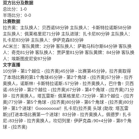
双方比分及数据
总比分：1-0
半场比分：0-0
比赛数据
拉齐奥：主队换人：贝西诺58分钟 主队换人：卡斯特拉诺斯58分钟
主队换人：佩莱格里尼71分钟 主队进球：扎卡尼80分钟 主队换人：
扎卡尼83分钟 主队换人：伊萨克森83分钟
AC米兰：客队黄牌：2分钟 客队换人：萨勒马科尔斯64分钟 客队换
人：奇克81分钟 客队换人：贾萨里81分钟 客队黄牌：84分钟 客队换
人：埃斯图皮尼安87分钟
文字直播
10分钟 - 第1个越位 - (拉齐奥)45分钟 - 比赛第45分钟，拉齐奥取得
了本场比赛的第1个角球45分钟 - 第2个角球 - (拉齐奥)57分钟 - 拉齐
奥换人，诺斯林↑ 卡斯特拉诺斯↓57分钟 - 拉齐奥换人，巴什鲁↑ 贝西
诺↓65分钟 - 第2个越位 - (拉齐奥)67分钟 - 第4个角球 - (拉齐奥)71分
钟 - 拉齐奥换人，塔瓦雷斯↑ 佩莱格里尼↓72分钟 - 第3个越位 - (拉齐
奥)77分钟 - 第5个角球 - (拉齐奥)80分钟 - 第6个角球 - (拉齐奥)80分
钟 - 第1个进球！Goooooooal！扎卡尼(拉齐奥 头球 (助攻: 塔瓦雷
斯))打进本场比赛第一个进球！83分钟 - 拉齐奥换人，佩德罗↑ 扎卡
尼↓83分钟 - 拉齐奥换人，坎切列里↑ 伊萨克森↓90+4分钟 - 第8个角
球 - (拉齐奥)