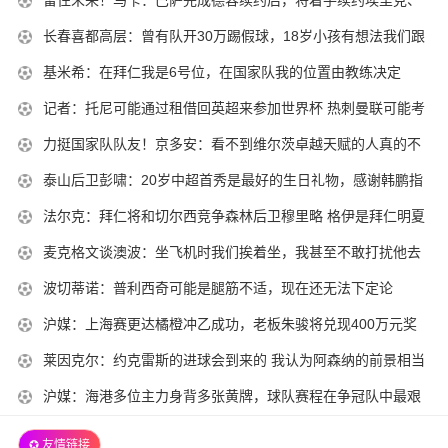
00-
10-
费兰
01
2025-
长春喜都高层：曾有队开30万踢假球，18岁小孩有想法我们跟
18
10-
他解约
2025-
基米希：在拜仁我是6号位，在国家队我的位置由教练决定
10-
18
10-
30-
2025-
记者：托尼可能通过租借回英超来参加世界杯 热刺曼联可能考
10-
18
02
10-
虑他
30-
2025-
力挺国家队队友！京多安：看不到维尔茨卓越天赋的人真的不
10-
17
02
10-
懂球
30-
2025-
泰山后卫彭啸：20岁中超首秀是最好的生日礼物，感谢韩鹏指
10-
17
02
10-
导信任
30-
2025-
法尔克：拜仁将和切尔西竞争森林后卫穆里略 格伊是拜仁明夏
10-
17
01
10-
目标
30-
2025-
麦克格文谈澳波：坐飞机时我们挨着坐，我甚至不敢打扰他去
10-
16
01
10-
上厕所
30-
2025-
波切蒂诺：普利西奇可能是腿筋不适，现在还无法下定论
10-
16
01
10-
30-
2025-
沪媒：上海赛更达橘橙冲乙成功，老板朱骏将兑现400万元奖
10-
16
02
10-
金承诺
30-
2025-
莱因克尔：约克雷斯的进球会到来的 我认为阿森纳的前景相当
10-
15
02
10-
光明
30-
2025-
沪媒：海港多位主力身背多张黄牌，球队赛程在争冠队中最艰
10-
15
02
10-
难
30-
10-
✪ 友情链接
15