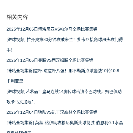
相关内容
2025年12月05日博洛尼亚VS帕尔马全场比赛集锦
[进球视频] 拉齐奥第80分钟攻破米兰！扎卡尼接角球甩头攻门得
手！
2025年12月05日曼联VS西汉姆联全场比赛集锦
[咪咕全场集锦]意杯-进意杯八强！那不勒斯点球鏖战10轮10-9
卡利亚里
[进球视频]艺术品！皇马连续14脚传球击溃毕巴防线，姆巴佩助
攻卡马文加破门
2025年12月04日狼队VS诺丁汉森林全场比赛集锦
[咪咕全场集锦] 英超-格伊助攻穆尼奥斯头球制胜 伯恩利0-1水晶
宫仍处降级区