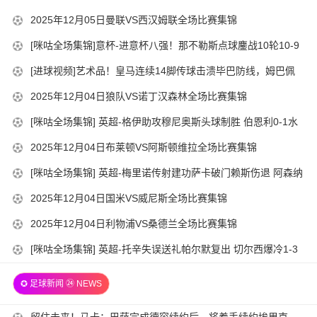
05
12-
得手！
2025-
2025年12月05日曼联VS西汉姆联全场比赛集锦
14-
05
12-
00-
2025-
[咪咕全场集锦]意杯-进意杯八强！那不勒斯点球鏖战10轮10-9
14-
05
01
12-
卡利亚里
00-
2025-
[进球视频]艺术品！皇马连续14脚传球击溃毕巴防线，姆巴佩
14-
04
01
12-
助攻卡马文加破门
00-
2025-
2025年12月04日狼队VS诺丁汉森林全场比赛集锦
22-
04
01
12-
00-
2025-
[咪咕全场集锦] 英超-格伊助攻穆尼奥斯头球制胜 伯恩利0-1水
22-
04
01
12-
晶宫仍处降级区
00-
2025-
2025年12月04日布莱顿VS阿斯顿维拉全场比赛集锦
22-
04
01
12-
00-
2025-
[咪咕全场集锦] 英超-梅里诺传射建功萨卡破门赖斯伤退 阿森纳
22-
04
01
12-
2-0布伦特福德5分领跑
00-
2025-
2025年12月04日国米VS威尼斯全场比赛集锦
22-
04
01
12-
00-
2025-
2025年12月04日利物浦VS桑德兰全场比赛集锦
22-
04
01
12-
00-
2025-
[咪咕全场集锦] 英超-托辛失误送礼帕尔默复出 切尔西爆冷1-3
22-
04
01
12-
利兹联两场不胜
00-
22-
✪ 足球新闻 ㉔ NEWS
04
01
00-
22-
01
2025-
留住未来！马卡：巴萨完成德容续约后，将着手续约埃里克、