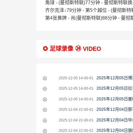
角球 - (曼彻斯特联)77分钟 - 曼彻斯特
齐尔克泽↓79分钟 - 第5个越位 - (曼彻斯特联
第4张黄牌 - 肖(曼彻斯特联)88分钟 - 
✪ 足球录像 ㉔ VIDEO
2025-
2025年12月05
2025-12-05 14-00-01
12-
2025-
2025年12月05
2025-12-05 14-00-01
05
12-
2025-
2025年12月05
2025-12-05 14-00-01
14-
05
12-
2025-
2025年12月04
2025-12-04 22-00-01
00-
14-
05
12-
2025-
2025年12月04
2025-12-04 22-00-01
01
00-
14-
04
12-
2025-
2025年12月04
2025-12-04 22-00-01