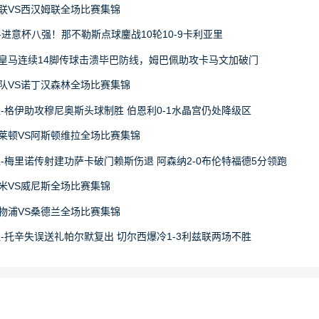
日曼联VS西汉姆联全场比赛集锦
-进意杯八强！那不勒斯点球鏖战10轮10-9卡利亚里
！皇马连续14脚传球击溃毕巴防线，姆巴佩助攻卡马文加破门
日狼队VS诺丁汉森林全场比赛集锦
超-格伊助攻穆尼奥斯头球制胜 伯恩利0-1水晶宫仍处降级区
日布莱顿VS阿斯顿维拉全场比赛集锦
超-梅里诺传射建功萨卡破门赖斯伤退 阿森纳2-0布伦特福德5分领跑
日国米VS威尼斯全场比赛集锦
日利物浦VS桑德兰全场比赛集锦
超-托辛失误送礼帕尔默复出 切尔西爆冷1-3利兹联两场不胜