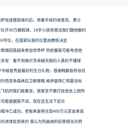
巴萨完成德容续约后，将着手续约埃里克、费兰
队开30万踢假球，18岁小孩有想法我们跟他解约
是6号位，在国家队我的位置由教练决定
租借回英超来参加世界杯 热刺曼联可能考虑他
京多安：看不到维尔茨卓越天赋的人真的不懂球
岁中超首秀是最好的生日礼物，感谢韩鹏指导信任
尔西竞争森林后卫穆里略 格伊是拜仁明夏目标
坐飞机时我们挨着坐，我甚至不敢打扰他去上厕所
奇可能是腿筋不适，现在还无法下定论
橙冲乙成功，老板朱骏将兑现400万元奖金承诺
的进球会到来的 我认为阿森纳的前景相当光明