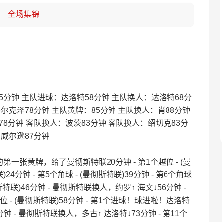
全场集锦
5分钟 主队进球：达洛特58分钟 主队换人：达洛特68分
尔克泽78分钟 主队黄牌：85分钟 主队换人：肖88分钟
8分钟 客队换人：波茨83分钟 客队换人：绍切克83分
：威尔逊87分钟
第一张黄牌，给了曼彻斯特联20分钟 - 第1个越位 - (曼
)24分钟 - 第5个角球 - (曼彻斯特联)39分钟 - 第6个角球
曼彻斯特联)46分钟 - 曼彻斯特联换人，约罗↑ 海文↓56分钟 -
个越位 - (曼彻斯特联)58分钟 - 第1个进球！球进啦！达洛特
 - 曼彻斯特联换人，多古↑ 达洛特↓73分钟 - 第11个