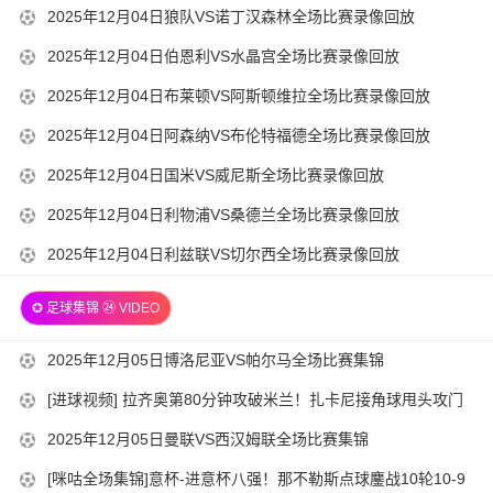
12-
00-
2025-
2025年12月04日狼队VS诺丁汉森林全场比赛录像回放
22-
04
01
12-
00-
2025-
2025年12月04日伯恩利VS水晶宫全场比赛录像回放
22-
04
01
12-
00-
2025-
2025年12月04日布莱顿VS阿斯顿维拉全场比赛录像回放
22-
04
01
12-
00-
2025-
2025年12月04日阿森纳VS布伦特福德全场比赛录像回放
22-
04
01
12-
00-
2025-
2025年12月04日国米VS威尼斯全场比赛录像回放
22-
04
01
12-
00-
2025-
2025年12月04日利物浦VS桑德兰全场比赛录像回放
22-
04
01
12-
00-
2025-
2025年12月04日利兹联VS切尔西全场比赛录像回放
22-
04
01
12-
00-
22-
✪ 足球集锦 ㉔ VIDEO
04
01
00-
22-
01
2025-
2025年12月05日博洛尼亚VS帕尔马全场比赛集锦
00-
12-
01
2025-
[进球视频] 拉齐奥第80分钟攻破米兰！扎卡尼接角球甩头攻门
05
12-
得手！
2025-
2025年12月05日曼联VS西汉姆联全场比赛集锦
14-
05
12-
00-
2025-
[咪咕全场集锦]意杯-进意杯八强！那不勒斯点球鏖战10轮10-9
14-