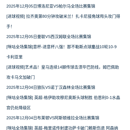
2025年12月05日博洛尼亚VS帕尔马全场比赛集锦
[进球视频] 拉齐奥第80分钟攻破米兰！扎卡尼接角球甩头攻门得
手！
2025年12月05日曼联VS西汉姆联全场比赛集锦
[咪咕全场集锦]意杯-进意杯八强！那不勒斯点球鏖战10轮10-9
卡利亚里
[进球视频]艺术品！皇马连续14脚传球击溃毕巴防线，姆巴佩助
攻卡马文加破门
2025年12月04日狼队VS诺丁汉森林全场比赛集锦
[咪咕全场集锦] 英超-格伊助攻穆尼奥斯头球制胜 伯恩利0-1水晶
宫仍处降级区
2025年12月04日布莱顿VS阿斯顿维拉全场比赛集锦
[咪咕全场集锦] 英超-梅里诺传射建功萨卡破门赖斯伤退 阿森纳